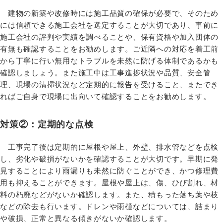
建物の新築や改修時には施工品質の確保が必要で、そのため
には信頼できる施工会社を選定することが大切であり、事前に
施工会社の評判や実績を調べることや、保有資格や加入団体の
有無も確認することをお勧めします。ご近隣への対応を着工前
から丁寧に行い無用なトラブルを未然に防げる体制であるかも
確認しましょう。また施工中は工事進捗状況や品質、安全管
理、現場の清掃状況など定期的に報告を受けること、またでき
ればご自身で現場に出向いて確認することをお勧めします。
対策②：定期的な点検
工事完了後は定期的に屋根や屋上、外壁、排水管などを点検
し、劣化や破損がないかを確認することが大切です。早期に発
見することにより雨漏りも未然に防ぐことができ、かつ修理費
用も抑えることができます。屋根や屋上は、傷、ひび割れ、材
料の朽廃などがないか確認します。また、積もった落ち葉や枝
などの除去も行います。ドレンや雨樋などについては、詰まり
や破損、正常と異なる傾きがないか確認します。