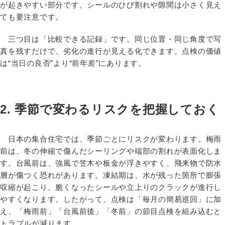
が起きやすい部分です。シールのひび割れや隙間は小さく見え
ても要注意です。
三つ目は「比較できる記録」です。同じ位置・同じ角度で写
真を残すだけで、劣化の進行が見える化できます。点検の価値
は“当日の良否”より“前年差”にあります。
2. 季節で変わるリスクを把握しておく
日本の集合住宅では、季節ごとにリスクが変わります。梅雨
前は、冬の伸縮で傷んだシーリングや端部の割れが表面化しま
す。台風前は、強風で笠木や板金が浮きやすく、飛来物で防水
層が傷つく恐れがあります。凍結期は、水が残った箇所で膨張
収縮が起こり、脆くなったシールや立上りのクラックが進行し
やすくなります。したがって、点検は「毎月の簡易巡回」に加
え、「梅雨前」「台風前後」「冬前」の節目点検を組み込むと
トラブルが減ります。