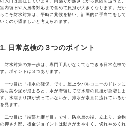
の入口は点在しています。雨漏りが起きてから原因を追うと、
室内復旧や入居者対応まで含めて負担が大きくなります。だか
らこそ防水対策は、平時に兆候を拾い、計画的に手当てをして
いくのが望ましいと考えられます。
1. 日常点検の３つのポイント
防水対策の第一歩は、専門工具がなくてもできる日常点検で
す。ポイントは３つあります。
一つ目は「排水の確保」です。屋上やバルコニーのドレンに
落ち葉や泥が溜まると、水が滞留して防水層の負担が急増しま
す。水溜まり跡が残っていないか、排水が素直に流れているか
を見ます。
二つ目は「端部と継ぎ目」です。防水層の端、立上り、金物
の押さえ部、板金ジョイントは動きが出やすく、切れやめくれ