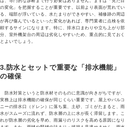
は、専門的な診断まで行う必要はありません。まずは「見た目
の変化」を把握することが重要です。以前より表面が荒れてい
る、端部が浮いている、水たまりができやすい、補修跡の周辺
が再び傷んでいるといった変化があれば、専門業者に点検を依
頼するサインになります。特に、排水口まわりや立ち上がり部
分、室外機架台の周辺は劣化しやすいため、重点的に見ておく
とよいでしょう。
3.防水とセットで重要な「排水機能」
の確保
防水対策というと防水材そのものに意識が向きがちですが、
実務上は排水機能の確保が同じくらい重要です。屋上やバルコ
ニーの排水口（ドレン）に落ち葉、土砂、ゴミがたまると、雨
水がスムーズに流れず、防水層の上に水が長く滞留します。こ
れが防水層の劣化を早め、雨漏りのリスクを高める原因になり
ます。また、雨樋や竪樋の詰まり・破損も見逃せません。雨水