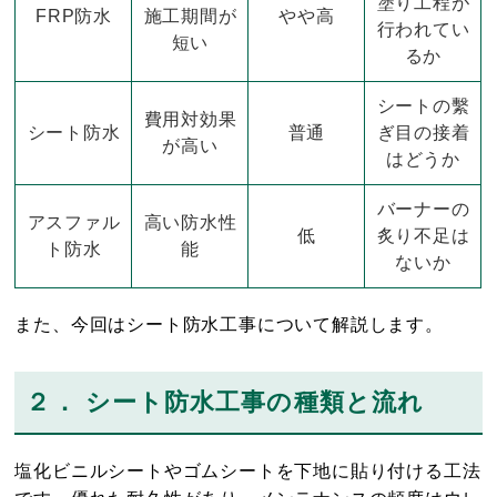
塗り工程が
FRP防水
施工期間が
やや高
行われてい
短い
るか
シートの繫
費用対効果
シート防水
普通
ぎ目の接着
が高い
はどうか
バーナーの
アスファル
高い防水性
低
炙り不足は
ト防水
能
ないか
また、今回はシート防水工事について解説します。
２． シート防水工事の種類と流れ
塩化ビニルシートやゴムシートを下地に貼り付ける工法