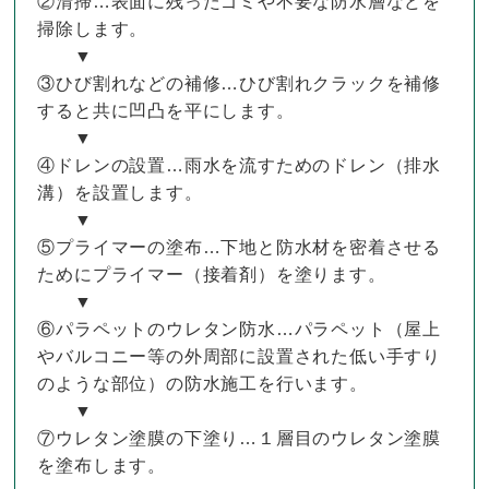
②清掃…表面に残ったゴミや不要な防水層などを
掃除します。
▼
③ひび割れなどの補修…ひび割れクラックを補修
すると共に凹凸を平にします。
▼
④ドレンの設置…雨水を流すためのドレン（排水
溝）を設置します。
▼
⑤プライマーの塗布…下地と防水材を密着させる
ためにプライマー（接着剤）を塗ります。
▼
⑥パラペットのウレタン防水…パラペット（屋上
やバルコニー等の外周部に設置された低い手すり
のような部位）の防水施工を行います。
▼
⑦ウレタン塗膜の下塗り…１層目のウレタン塗膜
を塗布します。