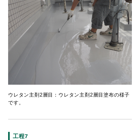
ウレタン主剤2層目：ウレタン主剤2層目塗布の様子
です。
工程7